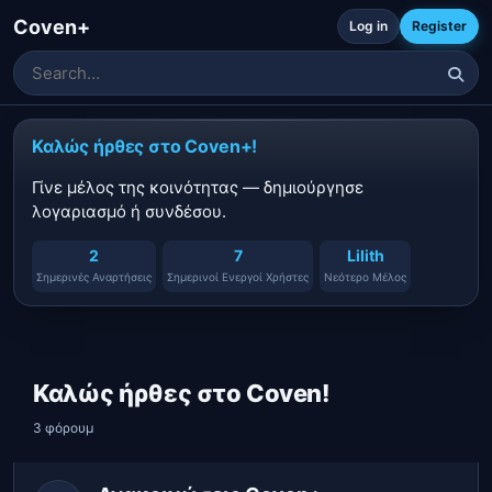
Coven+
Log in
Register
Καλώς ήρθες στο Coven+!
Γίνε μέλος της κοινότητας — δημιούργησε
λογαριασμό ή συνδέσου.
2
7
Lilith
Σημερινές Αναρτήσεις
Σημερινοί Ενεργοί Χρήστες
Νεότερο Μέλος
Καλώς ήρθες στο Coven!
3 φόρουμ