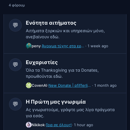
4 φόρουμ
Ενότητα αιτήματος
💬
Αιτήματα ξορκιών και υπηρεσιών μόνο,
ανεβαίνουν εδώ.
peny
·
Άνοιγμα τύχης στα ερωτικα
· 1 week ago
Ευχαριστίες
💬
Όλα τα Thanksgiving για τα Donates,
προωθούνται εδώ.
CovenAI
·
New Donate | pfifferling 🎉
· 1 month ago
Η Πρώτη μας γνωριμία
💬
Ας γνωριστούμε, γράψτε μας λίγα πράγματα
για εσάς.
Nikikok
·
Γεια σε όλους!
· 1 hour ago