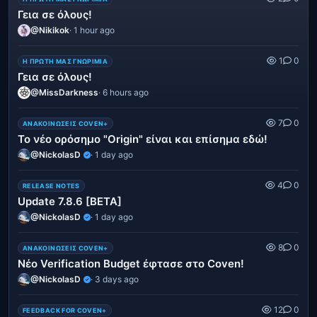
Γεια σε όλους!
@Nikikok
· 1 hour ago
1
0
Η ΠΡΏΤΗ ΜΑΣ ΓΝΩΡΙΜΊΑ
Γεια σε όλους!
@MissDarkness
· 6 hours ago
7
0
ΑΝΑΚΟΙΝΏΣΕΙΣ COVEN+
Το νέο ορόσημο "Origin" είναι και επίσημα εδώ!
@NickolasD
· 1 day ago
4
0
RELEASE NOTES
Update 7.8.6 [BETA]
@NickolasD
· 1 day ago
8
0
ΑΝΑΚΟΙΝΏΣΕΙΣ COVEN+
Νέο Verification Budget έφτασε στο Coven!
@NickolasD
· 3 days ago
12
0
FEEDBACK FOR COVEN+