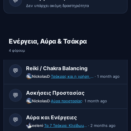
💬
Δεν υπάρχει ακόμη δραστηριότητα
Ενέργεια, Αύρα & Τσάκρα
4 φόρουμ
Reiki / Chakra Balancing
💬
NickolasD
·
Τσάκρας και η χρήση τους στο Μεταφυσικό
· 1 month ago
Ασκήσεις Προστασίας
💬
NickolasD
·
Αύρα προστασίας
· 1 month ago
Αύρα και Ενέργειες
💬
eeleni
·
Τα 7 Τσάκρα: Κλείδωμα και Ξεκλείδωμα της Ενέργειας τους
· 2 months ago