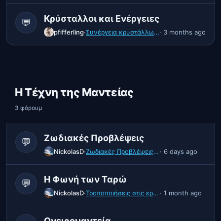
Κρύσταλλοι και Ενέργειες
💬
pfifferling
·
Συνέργεια κρυστάλλων και βοτάνων
· 3 months ago
Η Τέχνη της Μαντείας
3 φόρουμ
Ζωδιακές Προβλέψεις
💬
NickolasD
·
Ζωδιακές Προβλέψεις | Αύγουστος 2026
· 6 days ago
Η Φωνή των Ταρώ
💬
NickolasD
·
Τροποποιήσεις στις ερωτήσεις ταρώ για όλες τις Βαθμίδες.
· 1 month ago
Ονειρομαντεία