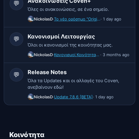
Ανακοινώσεις Coven+
💬
Όλες οι ανακοινώσεις, σε ένα σημείο.
NickolasD
·
Το νέο ορόσημο "Origin" είναι και επίσημα εδώ!
· 1 day ago
Κανονισμοί Λειτουργίας
💬
Όλοι οι κανονισμοί της κοινότητας μας.
NickolasD
·
Κανονισμοί Κοινότητας: Προσωπικά Μηνύματα και Αναφορές
· 3 months ago
Release Notes
💬
Όλα τα Updates και οι αλλαγές του Coven,
ανεβαίνουν εδώ!
NickolasD
·
Update 7.8.6 [BETA]
· 1 day ago
Κοινότητα