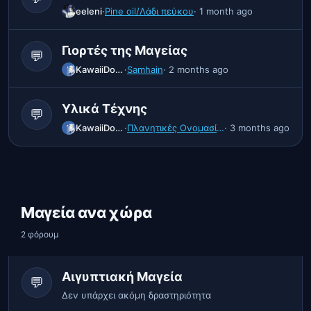
eeleni
·
Pine oil/Λάδι πεύκου
· 1 month ago
Γιορτές της Μαγείας
💬
KawaiiDoggo
·
Samhain
· 2 months ago
Υλικά Τέχνης
💬
KawaiiDoggo
·
Πλανητικές Ονομασίες εβδομάδας + Tips
· 3 months ago
Μαγεία ανα χώρα
2 φόρουμ
Αιγυπτιακή Μαγεία
💬
Δεν υπάρχει ακόμη δραστηριότητα