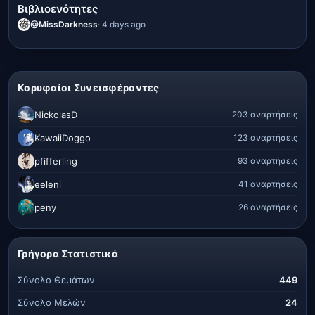
Βιβλιοενότητες
@MissDarkness
· 4 days ago
Κορυφαίοι Συνεισφέροντες
NickolasD
203 αναρτήσεις
KawaiiDoggo
123 αναρτήσεις
pfifferling
93 αναρτήσεις
eeleni
41 αναρτήσεις
peny
26 αναρτήσεις
Γρήγορα Στατιστικά
Σύνολο Θεμάτων
449
Σύνολο Μελών
24